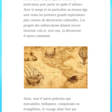
motivation pour partir en quête d’ailleurs.
y
Avec le temps et en particulier au moyen-âge,
a
sont venus les premiers grands explorateurs
g
plus curieux de découvertes culturelles. Les
e
progrès des embarcations allaient encore
.
favoriser cela et, avec eux, la découverte
c
d’autres continents.
o
m
Ainsi, sous d’autres prétextes que
mercantiles, belliqueux, conquérants ou
évangélistes, le voyage allait finir par