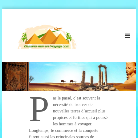
A
d
l
l
e
e
s
r
s
a
i
u
n
c
e
o
-
n
t
m
e
o
n
P
i
u
ar le passé, c’est souvent la
-
nécessité de trouver de
u
nouvelles terres d’accueil plus
n
propices et fertiles qui a poussé
-
les hommes à voyager.
v
Longtemps, le commerce et la conquête
o
furent aussi les principales sources de